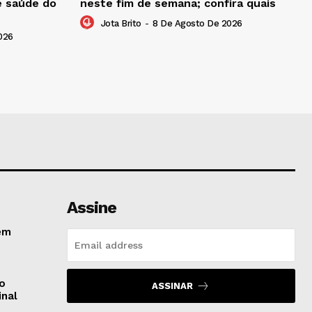
e saúde do
neste fim de semana; confira quais
Jota Brito
-
8 De Agosto De 2026
026
Assine
em
do
ASSINAR
inal