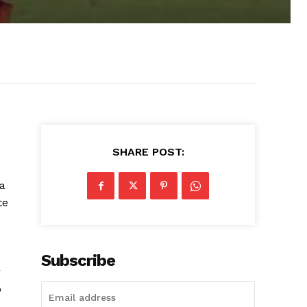
SHARE POST:
a
te
Subscribe
r
o