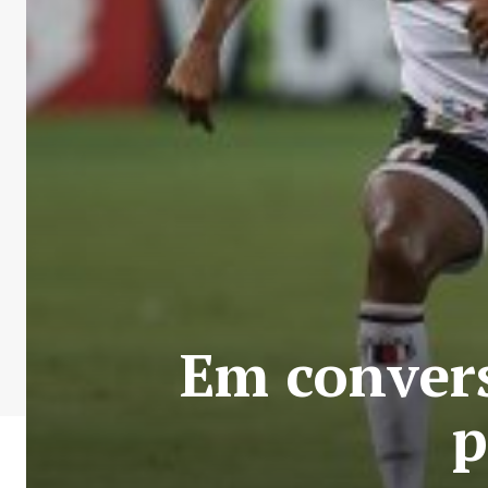
Em convers
p