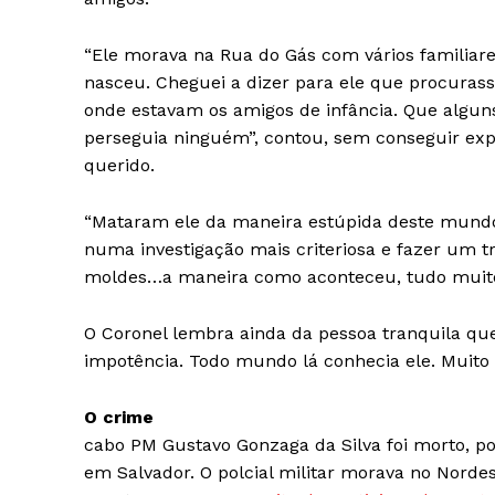
“Ele morava na Rua do Gás com vários familiar
nasceu. Cheguei a dizer para ele que procurasse
onde estavam os amigos de infância. Que algun
perseguia ninguém”, contou, sem conseguir exp
querido.
“Mataram ele da maneira estúpida deste mundo v
numa investigação mais criteriosa e fazer um tr
moldes…a maneira como aconteceu, tudo muito 
O Coronel lembra ainda da pessoa tranquila qu
impotência. Todo mundo lá conhecia ele. Muito t
O crime
cabo PM Gustavo Gonzaga da Silva foi morto, por
em Salvador. O polcial militar morava no Nord