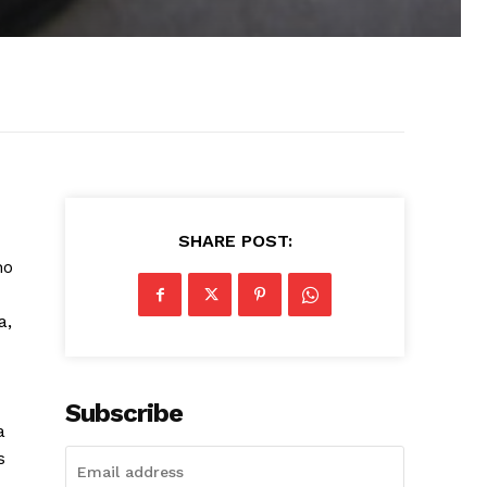
SHARE POST:
ho
a,
Subscribe
a
s