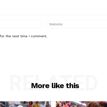
Email:*
for the next time I comment.
RELATED
More like this