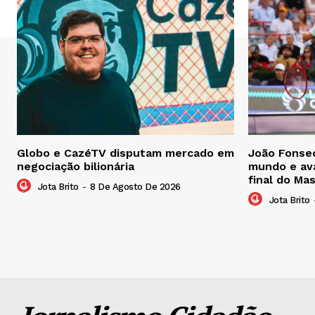
Globo e CazéTV disputam mercado em
João Fonsec
negociação bilionária
mundo e ava
final do Ma
Jota Brito
-
8 De Agosto De 2026
Jota Brito