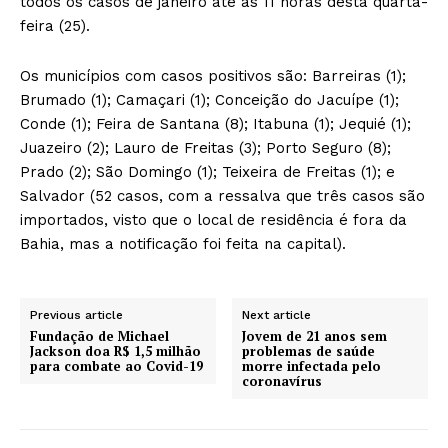
todos os casos de janeiro até às 11 horas desta quarta-
feira (25).
Os municípios com casos positivos são: Barreiras (1);
Brumado (1); Camaçari (1); Conceição do Jacuípe (1);
Conde (1); Feira de Santana (8); Itabuna (1); Jequié (1);
Juazeiro (2); Lauro de Freitas (3); Porto Seguro (8);
Prado (2); São Domingo (1); Teixeira de Freitas (1); e
Salvador (52 casos, com a ressalva que três casos são
importados, visto que o local de residência é fora da
Bahia, mas a notificação foi feita na capital).
Previous article
Next article
Fundação de Michael
Jovem de 21 anos sem
Jackson doa R$ 1,5 milhão
problemas de saúde
para combate ao Covid-19
morre infectada pelo
coronavírus