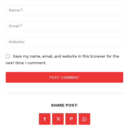
Comment:
Na
Ema
Web
Save my name, email, and website in this browser for the
next time I comment.
SHARE POST: