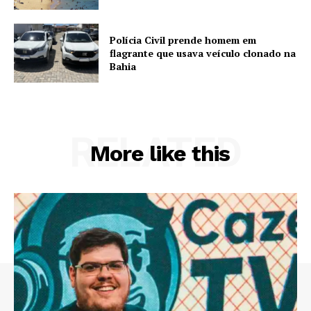
Polícia Civil prende homem em
flagrante que usava veículo clonado na
Bahia
RELATED
More like this