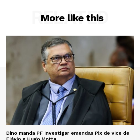
RELATED
More like this
Dino manda PF investigar emendas Pix de vice de
Flávio e Hugo Motta