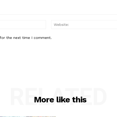
Email:*
for the next time I comment.
RELATED
More like this