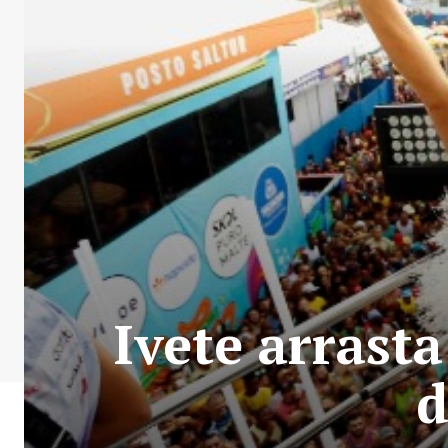
Ivete arrast
d