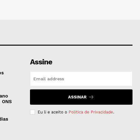
Assine
os
 ano
ASSINAR
z ONS
Eu li e aceito o
Politica de Privacidade
.
dias