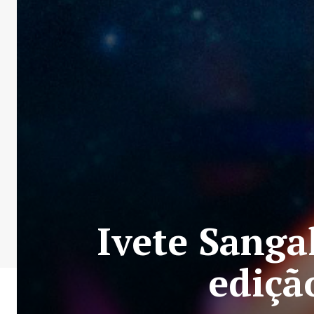
Ivete Sanga
ediçã