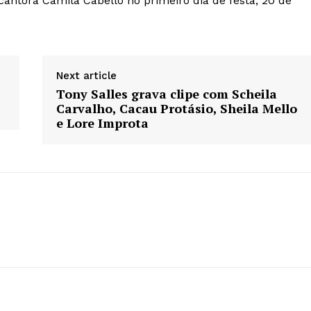
cantora Camila Cabello no primeiro dia de festa, 20 de
Next article
Tony Salles grava clipe com Scheila
Carvalho, Cacau Protásio, Sheila Mello
e Lore Improta