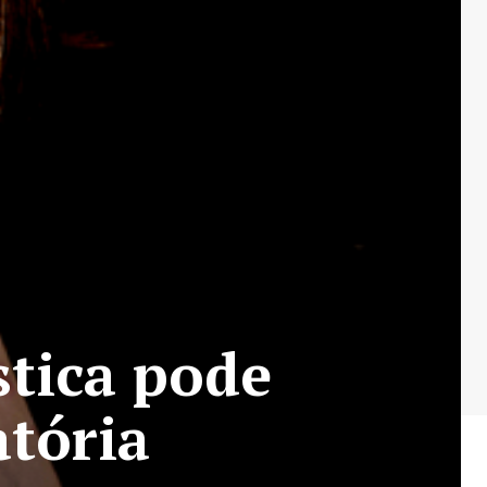
stica pode
atória