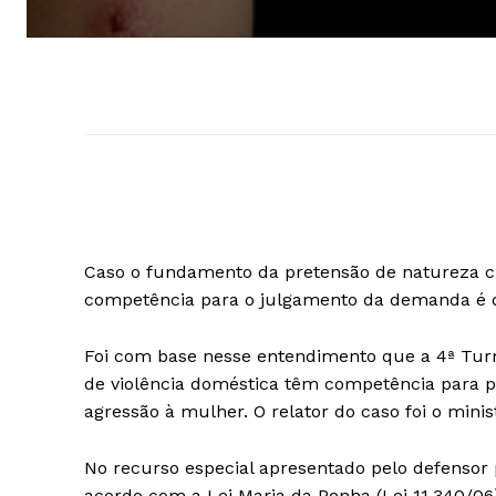
Caso o fundamento da pretensão de natureza cíve
competência para o julgamento da demanda é da
Foi com base nesse entendimento que a 4ª Turm
de violência doméstica têm competência para pr
agressão à mulher. O relator do caso foi o mini
No recurso especial apresentado pelo defensor
acordo com a Lei Maria da Penha (Lei 11.340/06)