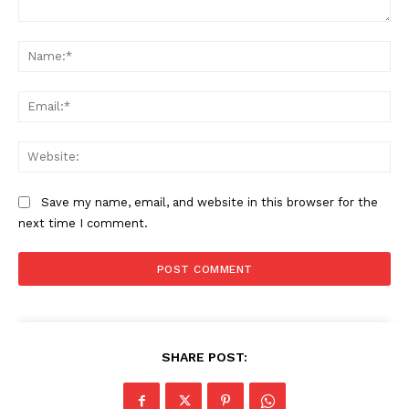
Comment:
Na
Ema
Web
Save my name, email, and website in this browser for the
next time I comment.
SHARE POST: