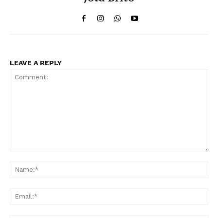
LEAVE A REPLY
Comment:
Na
Ema