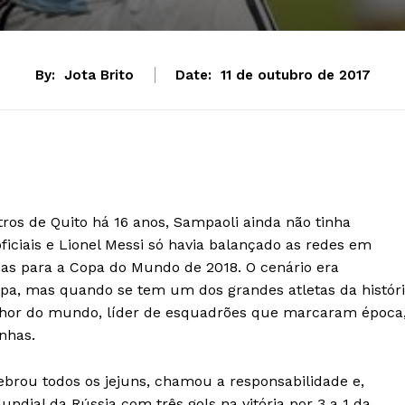
By:
Jota Brito
Date:
11 de outubro de 2017
ros de Quito há 16 anos, Sampaoli ainda não tinha
iciais e Lionel Messi só havia balançado as redes em
nas para a Copa do Mundo de 2018. O cenário era
lpa, mas quando se tem um dos grandes atletas da histór
elhor do mundo, líder de esquadrões que marcaram época
nhas.
uebrou todos os jejuns, chamou a responsabilidade e,
ndial da Rússia com três gols na vitória por 3 a 1 da