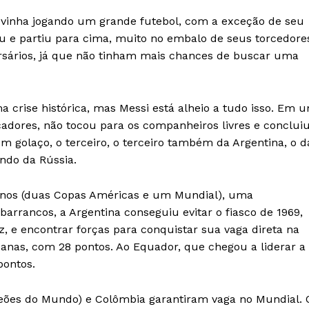
o vinha jogando um grande futebol, com a exceção de seu
u e partiu para cima, muito no embalo de seus torcedore
rsários, já que não tinham mais chances de buscar uma
a crise histórica, mas Messi está alheio a tudo isso. Em 
adores, não tocou para os companheiros livres e concluiu
 golaço, o terceiro, o terceiro também da Argentina, o d
undo da Rússia.
s anos (duas Copas Américas e um Mundial), uma
barrancos, a Argentina conseguiu evitar o fiasco de 1969,
, e encontrar forças para conquistar sua vaga direta na
canas, com 28 pontos. Ao Equador, que chegou a liderar a
pontos.
peões do Mundo) e Colômbia garantiram vaga no Mundial. 