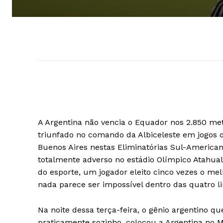
A Argentina não vencia o Equador nos 2.850 met
triunfado no comando da Albiceleste em jogos of
Buenos Aires nestas Eliminatórias Sul-America
totalmente adverso no estádio Olímpico Atahua
do esporte, um jogador eleito cinco vezes o m
nada parece ser impossível dentro das quatro li
Na noite dessa terça-feira, o gênio argentino q
praticamente sozinho, colocou a Argentina no Mu