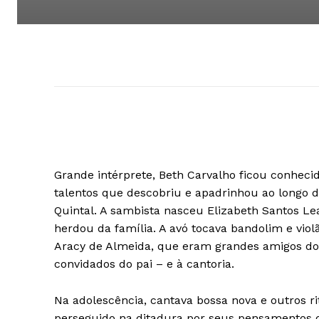
Grande intérprete, Beth Carvalho ficou conhec
talentos que descobriu e apadrinhou ao longo 
Quintal. A sambista nasceu Elizabeth Santos Lea
herdou da família. A avó tocava bandolim e violã
Aracy de Almeida, que eram grandes amigos do pa
convidados do pai – e à cantoria.
Na adolescência, cantava bossa nova e outros ri
perseguido na ditadura por seus pensamentos de