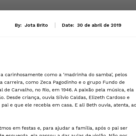
By:
Jota Brito
Date:
30 de abril de 2019
ida carinhosamente como a ‘madrinha do samba’, pelos
da carreira, como Zeca Pagodinho e o grupo Fundo de
l de Carvalho, no Rio, em 1946. A paixão pela música, ela
o. Desde criança, ouvia Sílvio Caldas, Elizeth Cardoso e
i e que ele recebia em casa. E ali Beth ouvia, atenta, a
tmos em festas e, para ajudar a família, após o pai ser
 esquerda, ela passou a dar aulas de violão. Não por