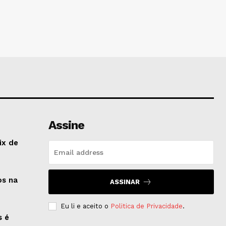
Assine
ix de
os na
ASSINAR
Eu li e aceito o
Politica de Privacidade
.
s é