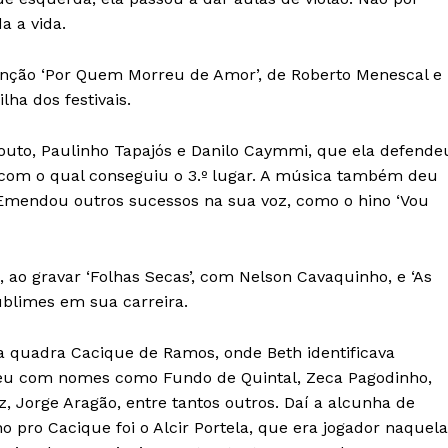
a a vida.
nção ‘Por Quem Morreu de Amor’, de Roberto Menescal e
lha dos festivais.
uto, Paulinho Tapajós e Danilo Caymmi, que ela defende
e com o qual conseguiu o 3.º lugar. A música também deu
. Emendou outros sucessos na sua voz, como o hino ‘Vou
 ao gravar ‘Folhas Secas’, com Nelson Cavaquinho, e ‘As
ublimes em sua carreira.
 quadra Cacique de Ramos, onde Beth identificava
ceu com nomes como Fundo de Quintal, Zeca Pagodinho,
, Jorge Aragão, entre tantos outros. Daí a alcunha de
 pro Cacique foi o Alcir Portela, que era jogador naquela