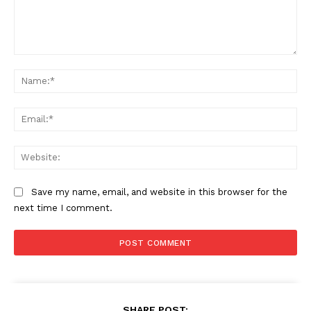
Comment:
Na
Ema
Web
Save my name, email, and website in this browser for the
next time I comment.
SHARE POST: