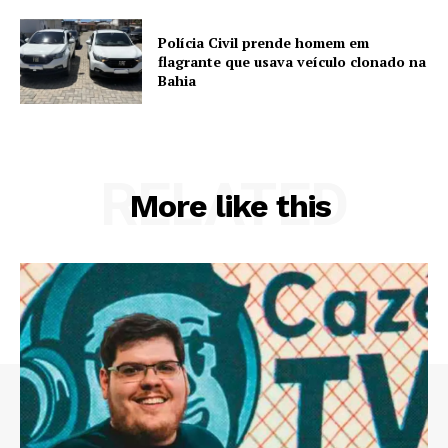
Polícia Civil prende homem em
flagrante que usava veículo clonado na
Bahia
RELATED
More like this