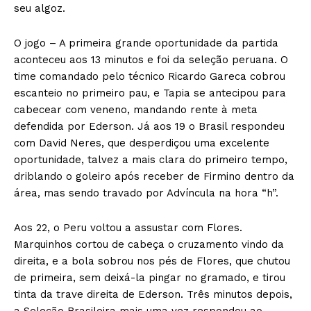
seu algoz.
O jogo – A primeira grande oportunidade da partida
aconteceu aos 13 minutos e foi da seleção peruana. O
time comandado pelo técnico Ricardo Gareca cobrou
escanteio no primeiro pau, e Tapia se antecipou para
cabecear com veneno, mandando rente à meta
defendida por Ederson. Já aos 19 o Brasil respondeu
com David Neres, que desperdiçou uma excelente
oportunidade, talvez a mais clara do primeiro tempo,
driblando o goleiro após receber de Firmino dentro da
área, mas sendo travado por Advíncula na hora “h”.
Aos 22, o Peru voltou a assustar com Flores.
Marquinhos cortou de cabeça o cruzamento vindo da
direita, e a bola sobrou nos pés de Flores, que chutou
de primeira, sem deixá-la pingar no gramado, e tirou
tinta da trave direita de Ederson. Três minutos depois,
a Seleção Brasileira mais uma vez respondeu ao