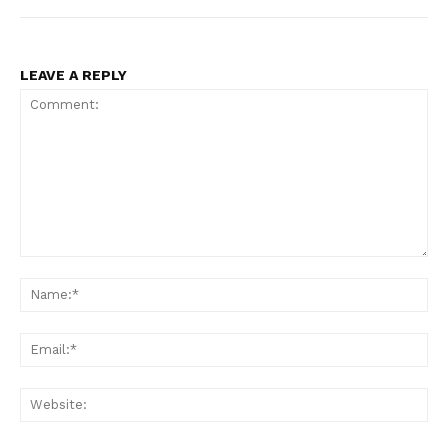
LEAVE A REPLY
Comment:
Na
Ema
Web