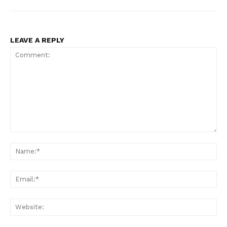
LEAVE A REPLY
Comment:
Na
Ema
Web