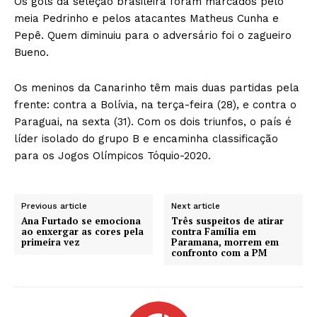
Os gols da seleção brasileira foram marcados pelo
meia Pedrinho e pelos atacantes Matheus Cunha e
Pepê. Quem diminuiu para o adversário foi o zagueiro
Bueno.
Os meninos da Canarinho têm mais duas partidas pela
frente: contra a Bolívia, na terça-feira (28), e contra o
Paraguai, na sexta (31). Com os dois triunfos, o país é
líder isolado do grupo B e encaminha classificação
para os Jogos Olímpicos Tóquio-2020.
Previous article
Next article
Ana Furtado se emociona
Três suspeitos de atirar
ao enxergar as cores pela
contra Família em
primeira vez
Paramana, morrem em
confronto com a PM