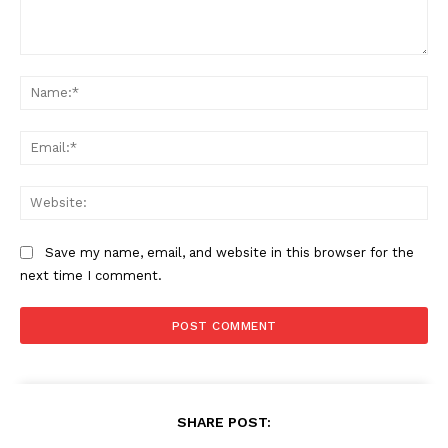
Comment:
Na
Ema
Web
Save my name, email, and website in this browser for the
next time I comment.
SHARE POST: