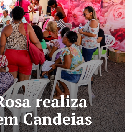
osa realiza
 em Candeias