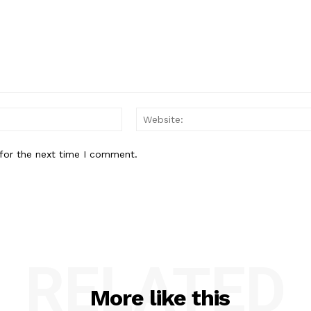
Email:*
for the next time I comment.
RELATED
More like this