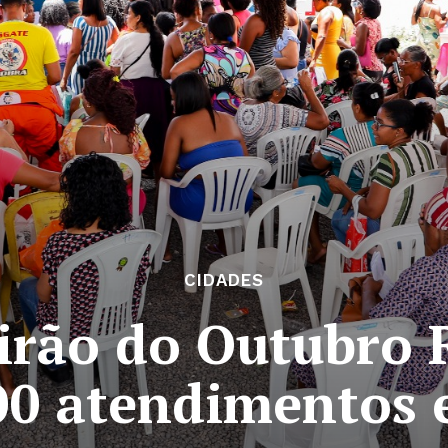
CIDADES
irão do Outubro R
00 atendimentos