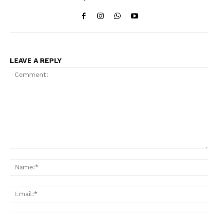
LEAVE A REPLY
Comment:
Na
Ema
Web