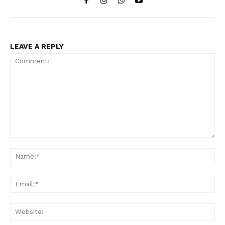
LEAVE A REPLY
Comment:
Na
Ema
Web