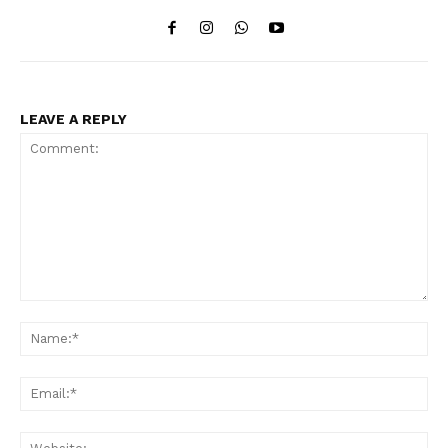
LEAVE A REPLY
Comment:
Na
Ema
Web