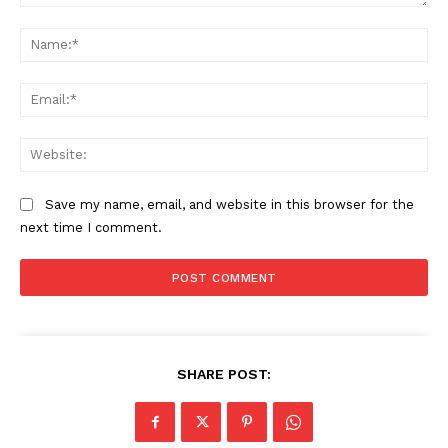
Comment:
Na
Ema
Web
Save my name, email, and website in this browser for the
next time I comment.
SHARE POST: