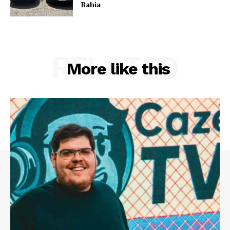
Bahia
RELATED
More like this