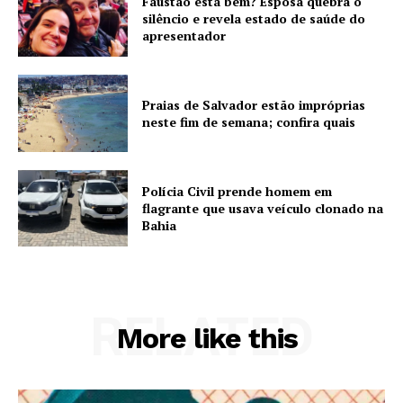
Faustão está bem? Esposa quebra o
silêncio e revela estado de saúde do
apresentador
Praias de Salvador estão impróprias
neste fim de semana; confira quais
Polícia Civil prende homem em
flagrante que usava veículo clonado na
Bahia
RELATED
More like this