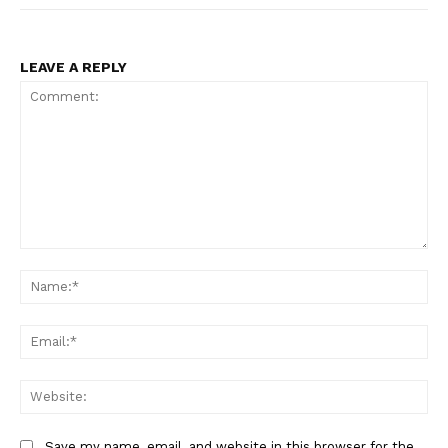
LEAVE A REPLY
Comment:
Na
Ema
Web
Save my name, email, and website in this browser for the