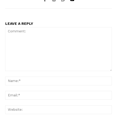
LEAVE A REPLY
Comment:
Na
Ema
Web