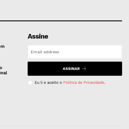
Assine
em
do
ASSINAR
inal
Eu li e aceito o
Politica de Privacidade
.