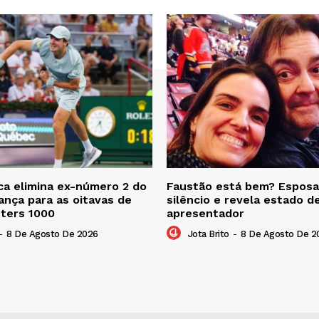
a elimina ex-número 2 do
Faustão está bem? Esposa
nça para as oitavas de
silêncio e revela estado d
sters 1000
apresentador
-
8 De Agosto De 2026
Jota Brito
-
8 De Agosto De 2