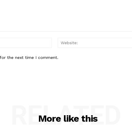
Email:*
for the next time I comment.
RELATED
More like this