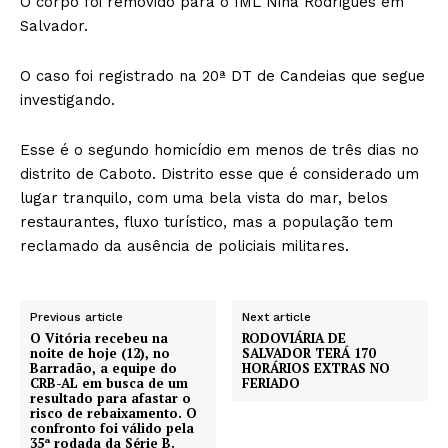
O corpo foi removido para o IML Nina Rodrigues em
Salvador.
O caso foi registrado na 20ª DT de Candeias que segue
investigando.
Esse é o segundo homicídio em menos de três dias no
distrito de Caboto. Distrito esse que é considerado um
lugar tranquilo, com uma bela vista do mar, belos
restaurantes, fluxo turístico, mas a população tem
reclamado da ausência de policiais militares.
Previous article
Next article
O Vitória recebeu na
RODOVIÁRIA DE
noite de hoje (12), no
SALVADOR TERÁ 170
Barradão, a equipe do
HORÁRIOS EXTRAS NO
CRB-AL em busca de um
FERIADO
resultado para afastar o
risco de rebaixamento. O
confronto foi válido pela
35ª rodada da Série B.