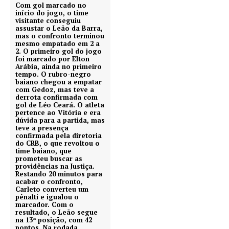
Com gol marcado no
início do jogo, o time
visitante conseguiu
assustar o Leão da Barra,
mas o confronto terminou
mesmo empatado em 2 a
2. O primeiro gol do jogo
foi marcado por Elton
Arábia, ainda no primeiro
tempo. O rubro-negro
baiano chegou a empatar
com Gedoz, mas teve a
derrota confirmada com
gol de Léo Ceará. O atleta
pertence ao Vitória e era
dúvida para a partida, mas
teve a presença
confirmada pela diretoria
do CRB, o que revoltou o
time baiano, que
prometeu buscar as
providências na Justiça.
Restando 20 minutos para
acabar o confronto,
Carleto converteu um
pênalti e igualou o
marcador. Com o
resultado, o Leão segue
na 13ª posição, com 42
pontos. Na rodada