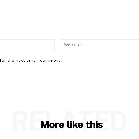
Email:*
for the next time I comment.
RELATED
More like this