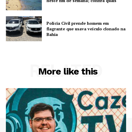
neste fim de semana; confira quais
Polícia Civil prende homem em
flagrante que usava veículo clonado na
Bahia
RELATED
More like this