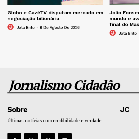
Globo e CazéTV disputam mercado em
João Fonsec
negociação bilionária
mundo e ava
final do Ma
Jota Brito
-
8 De Agosto De 2026
Jota Brito
Jornalismo Cidadão
Sobre
JC
Últimas notícias com credibilidade e verdade