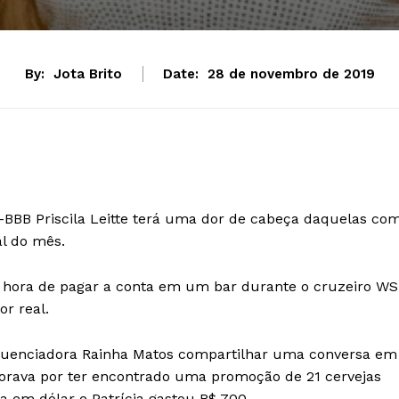
By:
Jota Brito
Date:
28 de novembro de 2019
-BBB Priscila Leitte terá uma dor de cabeça daquelas co
al do mês.
na hora de pagar a conta em um bar durante o cruzeiro WS
or real.
influenciadora Rainha Matos compartilhar uma conversa em
ava por ter encontrado uma promoção de 21 cervejas
a em dólar e Patrícia gastou R$ 700.