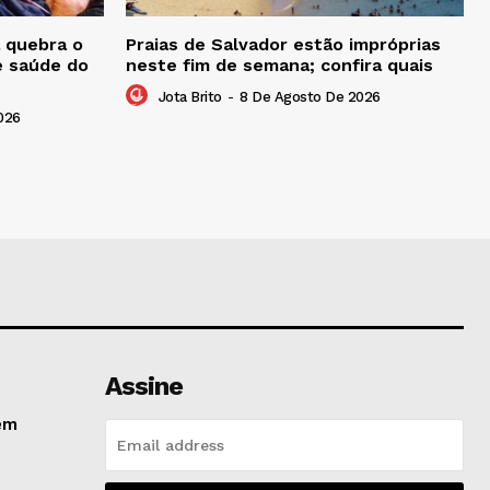
 quebra o
Praias de Salvador estão impróprias
e saúde do
neste fim de semana; confira quais
Jota Brito
-
8 De Agosto De 2026
026
Assine
em