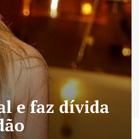
l e faz dívida
dão