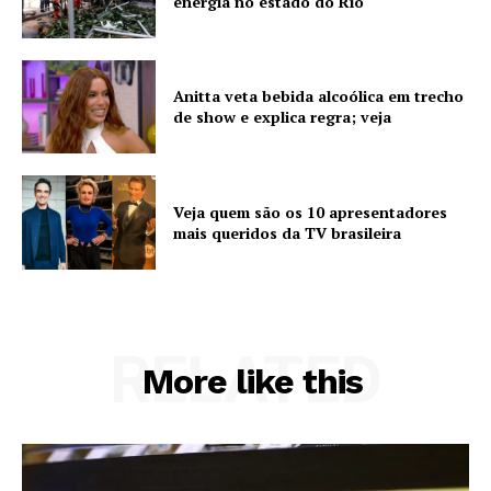
energia no estado do Rio
Anitta veta bebida alcoólica em trecho
de show e explica regra; veja
Veja quem são os 10 apresentadores
mais queridos da TV brasileira
RELATED
More like this