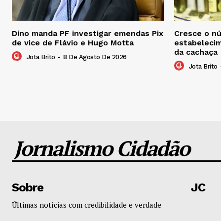
Dino manda PF investigar emendas Pix
Cresce o n
de vice de Flávio e Hugo Motta
estabelecim
da cachaça
Jota Brito
-
8 De Agosto De 2026
Jota Brito
Jornalismo Cidadão
Sobre
JC
Últimas notícias com credibilidade e verdade