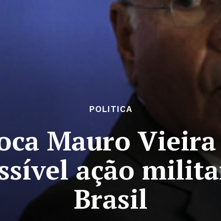
POLITICA
ca Mauro Vieira 
sível ação milit
Brasil