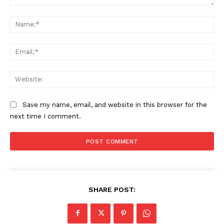
Comment:
Na
Ema
Web
Save my name, email, and website in this browser for the
next time I comment.
SHARE POST: