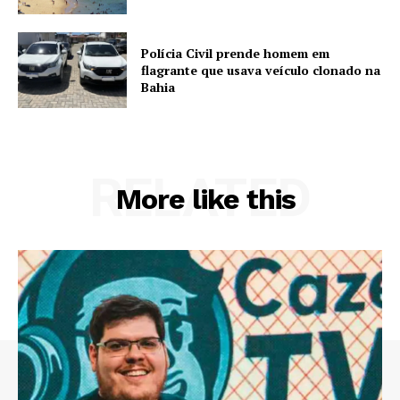
Polícia Civil prende homem em
flagrante que usava veículo clonado na
Bahia
RELATED
More like this