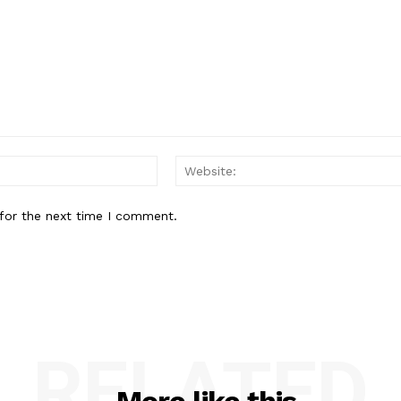
Email:*
for the next time I comment.
RELATED
More like this