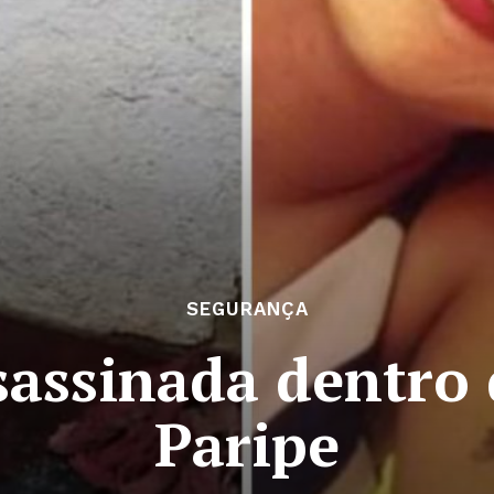
SEGURANÇA
sassinada dentro 
Paripe