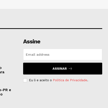
Assine
o
ASSINAR
ara
Eu li e aceito o
Politica de Privacidade
.
co-PR e
do