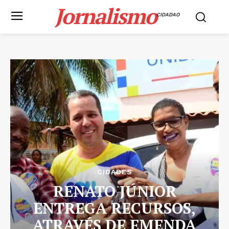
Jornalismo
CIDADAO
CIDADES
RENATO JÚNIOR
ENTREGA RECURSOS,
ATRAVÉS DE EMENDA