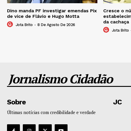
Dino manda PF investigar emendas Pix
Cresce o n
de vice de Flávio e Hugo Motta
estabelecim
da cachaça
Jota Brito
-
8 De Agosto De 2026
Jota Brito
Jornalismo Cidadão
Sobre
JC
Últimas notícias com credibilidade e verdade