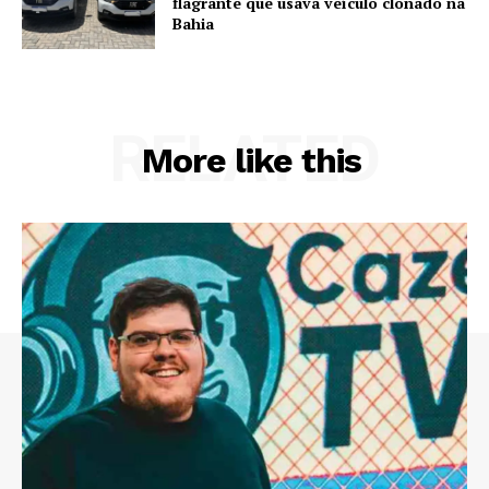
flagrante que usava veículo clonado na
Bahia
RELATED
More like this