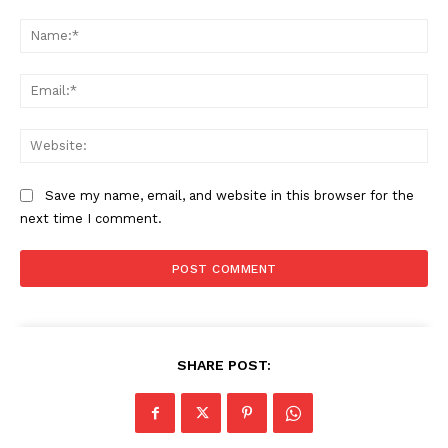
Comment:
Na
Ema
Web
Save my name, email, and website in this browser for the
next time I comment.
SHARE POST: