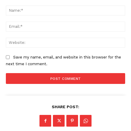
Comment:
Na
Ema
Web
Save my name, email, and website in this browser for the
next time I comment.
SHARE POST: