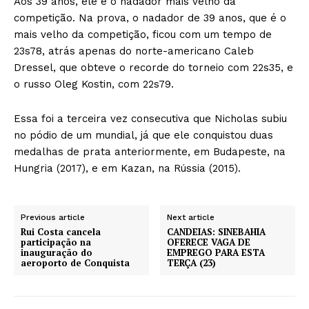
Aos 39 anos, ele é o nadador mais velho da
competição. Na prova, o nadador de 39 anos, que é o
mais velho da competição, ficou com um tempo de
23s78, atrás apenas do norte-americano Caleb
Dressel, que obteve o recorde do torneio com 22s35, e
o russo Oleg Kostin, com 22s79.
Essa foi a terceira vez consecutiva que Nicholas subiu
no pódio de um mundial, já que ele conquistou duas
medalhas de prata anteriormente, em Budapeste, na
Hungria (2017), e em Kazan, na Rússia (2015).
Previous article
Next article
Rui Costa cancela
CANDEIAS: SINEBAHIA
participação na
OFERECE VAGA DE
inauguração do
EMPREGO PARA ESTA
aeroporto de Conquista
TERÇA (23)