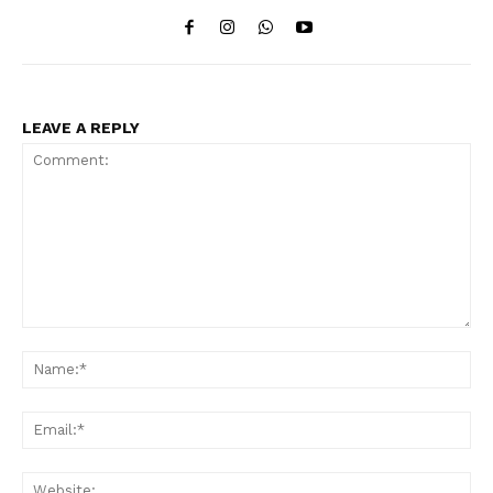
LEAVE A REPLY
Comment:
Na
Ema
Web