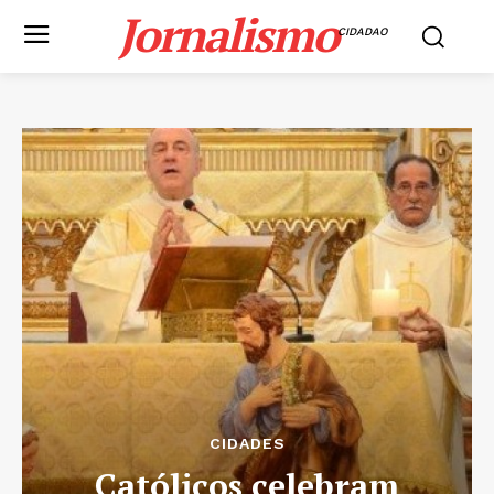
Jornalismo
CIDADAO
CIDADES
Católicos celebram