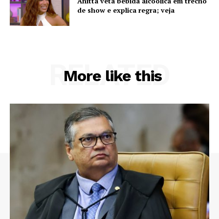
Anitta veta bebida alcoólica em trecho
de show e explica regra; veja
RELATED
More like this