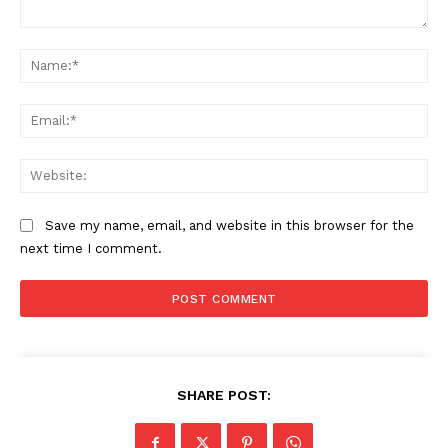
Comment:
Na
Ema
Web
Save my name, email, and website in this browser for the
next time I comment.
SHARE POST: