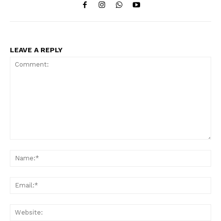
LEAVE A REPLY
Comment:
Na
Ema
Web