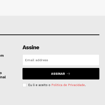
Assine
em
do
ASSINAR
inal
Eu li e aceito o
Politica de Privacidade
.