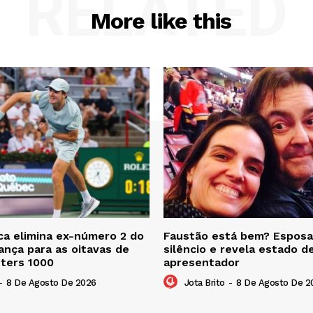
RELATED
More like this
a elimina ex-número 2 do
Faustão está bem? Esposa
nça para as oitavas de
silêncio e revela estado d
sters 1000
apresentador
-
8 De Agosto De 2026
Jota Brito
-
8 De Agosto De 2