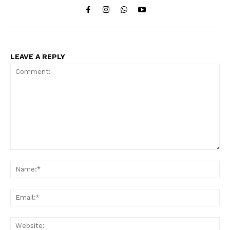
LEAVE A REPLY
Comment:
Na
Ema
Web