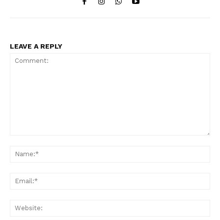
LEAVE A REPLY
Comment:
Na
Ema
Web