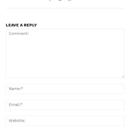
LEAVE A REPLY
Comment:
Na
Ema
Web