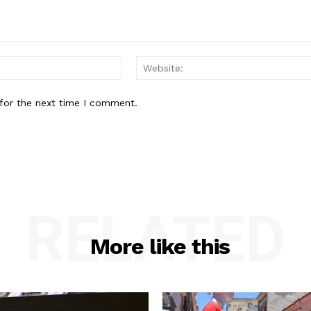
Email:*
for the next time I comment.
RELATED
More like this