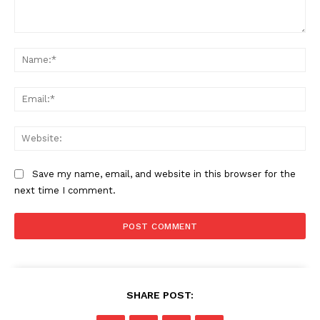
Comment:
Na
Ema
Web
Save my name, email, and website in this browser for the
next time I comment.
SHARE POST: