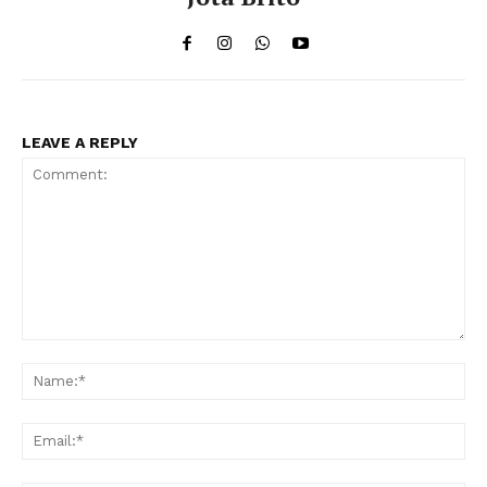
LEAVE A REPLY
Comment:
Na
Ema